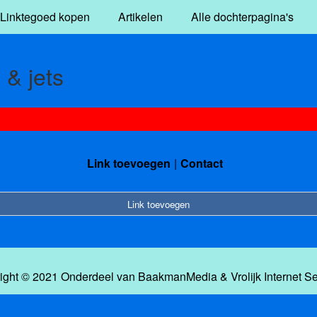
Linktegoed kopen
Artikelen
Alle dochterpagina's
 & jets
Link toevoegen
Contact
Link toevoegen
ight © 2021 Onderdeel van
BaakmanMedia
&
Vrolijk Internet S